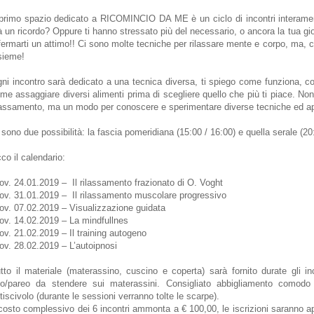
 primo spazio dedicato a RICOMINCIO DA ME è un ciclo di incontri interament
à un ricordo? Oppure ti hanno stressato più del necessario, o ancora la tua 
fermarti un attimo!! Ci sono molte tecniche per rilassare mente e corpo, ma,
sieme!
ni incontro sarà dedicato a una tecnica diversa, ti spiego come funziona, co
me assaggiare diversi alimenti prima di scegliere quello che più ti piace. Non 
lassamento, ma un modo per conoscere e sperimentare diverse tecniche ed ap
 sono due possibilità: la fascia pomeridiana (15:00 / 16:00) e quella serale (20
co il calendario:
ov. 24.01.2019 –
Il rilassamento frazionato di O. Voght
ov. 31.01.2019 –
Il rilassamento muscolare progressivo
ov. 07.02.2019 – Visualizzazione guidata
ov. 14.02.2019 – La mindfullnes
ov. 21.02.2019 – Il training autogeno
ov. 28.02.2019 – L’autoipnosi
tto il materiale (materassino, cuscino e coperta) sarà fornito durate gli in
lo/pareo da stendere sui materassini. Consigliato abbigliamento comodo
tiscivolo (durante le sessioni verranno tolte le scarpe).
 costo complessivo dei 6 incontri ammonta a € 100,00, le iscrizioni saranno ap