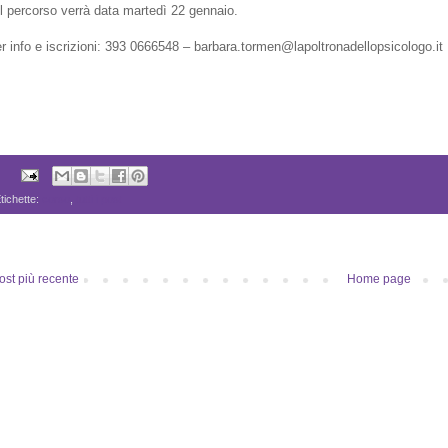
l percorso verrà data martedì 22 gennaio.
r info e iscrizioni: 393 0666548 – barbara.tormen@lapoltronadellopsicologo.it
tichette:
corso
,
tutti i post
ost più recente
Home page