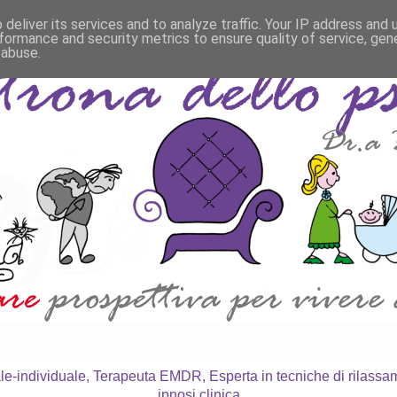
deliver its services and to analyze traffic. Your IP address and
formance and security metrics to ensure quality of service, ge
 abuse.
le-individuale, Terapeuta EMDR, Esperta in tecniche di rilass
ipnosi clinica