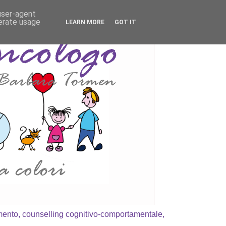
 user-agent
nerate usage
LEARN MORE
GOT IT
amento, counselling cognitivo-comportamentale,