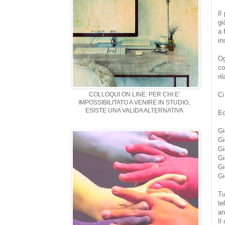
Il
gi
a 
in
Og
co
ri
COLLOQUI ON LINE: PER CHI E'
Ci
IMPOSSIBILITATO A VENIRE IN STUDIO,
ESISTE UNA VALIDA ALTERNATIVA
Ec
Gi
Gi
Gi
Gi
Gi
Gi
Tu
te
an
Il