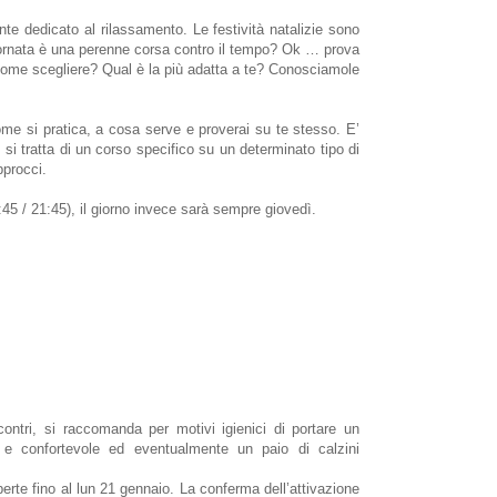
e dedicato al rilassamento. Le festività natalizie sono
giornata è una perenne corsa contro il tempo? Ok … prova
 come scegliere? Qual è la più adatta a te? Conosciamole
me si pratica, a cosa serve e proverai su te stesso. E’
si tratta di un corso specifico su un determinato tipo di
procci.
:45 / 21:45), il giorno invece sarà sempre giovedì.
contri, si raccomanda per motivi igienici di portare un
 e confortevole ed eventualmente un paio di calzini
erte fino al lun 21 gennaio.
La conferma dell’attivazione