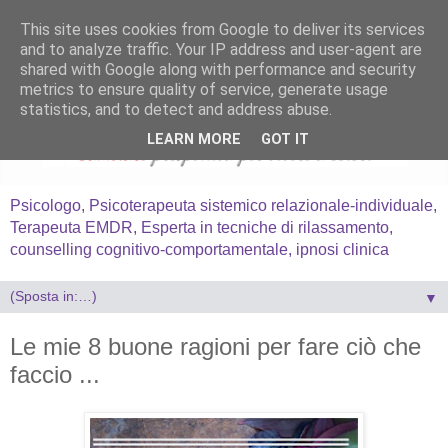
This site uses cookies from Google to deliver its services
and to analyze traffic. Your IP address and user-agent are
shared with Google along with performance and security
metrics to ensure quality of service, generate usage
statistics, and to detect and address abuse.
LEARN MORE
GOT IT
Psicologo, Psicoterapeuta sistemico relazionale-individuale,
Terapeuta EMDR, Esperta in tecniche di rilassamento,
counselling cognitivo-comportamentale, ipnosi clinica
▼
Le mie 8 buone ragioni per fare ciò che
faccio ...