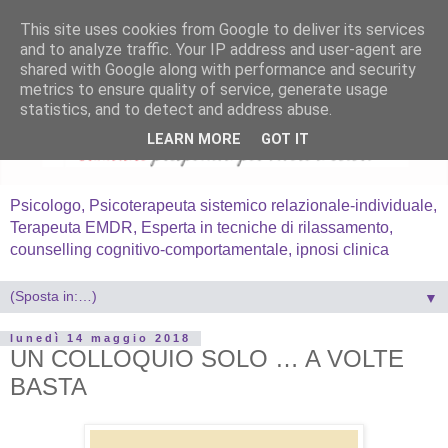
This site uses cookies from Google to deliver its services
and to analyze traffic. Your IP address and user-agent are
shared with Google along with performance and security
metrics to ensure quality of service, generate usage
statistics, and to detect and address abuse.
LEARN MORE
GOT IT
Psicologo, Psicoterapeuta sistemico relazionale-individuale,
Terapeuta EMDR, Esperta in tecniche di rilassamento,
counselling cognitivo-comportamentale, ipnosi clinica
▼
lunedì 14 maggio 2018
UN COLLOQUIO SOLO … A VOLTE
BASTA