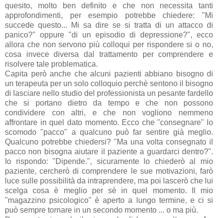
quesito, molto ben definito e che non necessita tanti
approfondimenti, per esempio potrebbe chiedere: "Mi
succede questo... Mi sa dire se si tratta di un attacco di
panico?" oppure "di un episodio di depressione?", ecco
allora che non servono più colloqui per rispondere si o no,
cosa invece diversa dal trattamento per comprendere e
risolvere tale problematica.
Capita però anche che alcuni pazienti abbiano bisogno di
un terapeuta per un solo colloquio perchè sentono il bisogno
di lasciare nello studio del professionista un pesante fardello
che si portano dietro da tempo e che non possono
condividere con altri, e che non vogliono nemmeno
affrontare in quel dato momento. Ecco che "consegnare" lo
scomodo "pacco" a qualcuno può far sentire già meglio.
Qualcuno potrebbe chiedersi? "Ma una volta consegnato il
pacco non bisogna aiutare il paziente a guardarci dentro?".
Io rispondo: "Dipende.", sicuramente lo chiederò al mio
paziente, cercherò di comprendere le sue motivazioni, farò
luce sulle possibilità da intraprendere, ma poi lascerò che lui
scelga cosa è meglio per sè in quel momento. Il mio
"magazzino psicologico" è aperto a lungo termine, e ci si
può sempre tornare in un secondo momento ... o ma più.