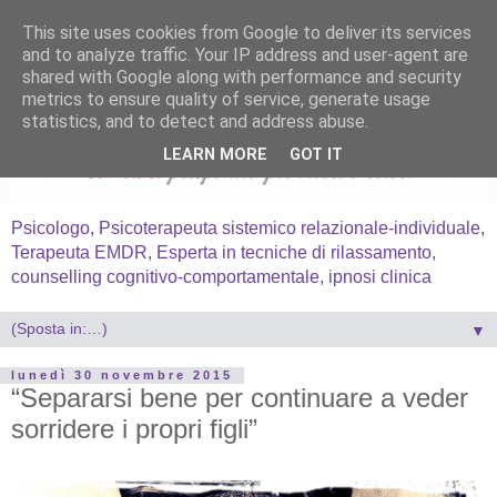
This site uses cookies from Google to deliver its services
and to analyze traffic. Your IP address and user-agent are
shared with Google along with performance and security
metrics to ensure quality of service, generate usage
statistics, and to detect and address abuse.
LEARN MORE
GOT IT
Psicologo, Psicoterapeuta sistemico relazionale-individuale,
Terapeuta EMDR, Esperta in tecniche di rilassamento,
counselling cognitivo-comportamentale, ipnosi clinica
▼
lunedì 30 novembre 2015
“Separarsi bene per continuare a veder
sorridere i propri figli”