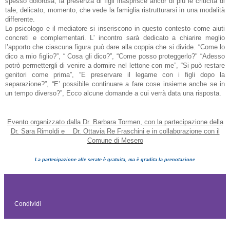
spesso dolorosa; la presenza di figli inasprisce ancor di più le criticità di
tale, delicato, momento, che vede la famiglia ristrutturarsi in una modalità
differente.
Lo psicologo e il mediatore si inseriscono in questo contesto come aiuti
concreti e complementari. L' incontro sarà dedicato a chiarire meglio
l’apporto che ciascuna figura può dare alla coppia che si divide. “Come lo
dico a mio figlio?”, “ Cosa gli dico?”, “Come posso proteggerlo?" “Adesso
potrò permettergli di venire a dormire nel lettone con me”, “Si può restare
genitori come prima”, “E preservare il legame con i figli dopo la
separazione?”, “E’ possibile continuare a fare cose insieme anche se in
un tempo diverso?”, Ecco alcune domande a cui verrà data una risposta.
Evento organizzato dalla Dr. Barbara Tormen, con la partecipazione della
Dr. Sara Rimoldi e Dr. Ottavia Re Fraschini e in collaborazione con il
Comune di Mesero
La partecipazione alle serate è gratuita, ma è gradita la prenotazione
Condividi