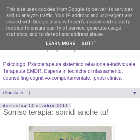
This site uses cookies from Google to deliver its services
and to analyze traffic. Your IP address and user-agent are
shared with Google along with performance and security
metrics to ensure quality of service, generate usage
statistics, and to detect and address abuse.
LEARN MORE
GOT IT
Psicologo, Psicoterapeuta sistemico relazionale-individuale,
Terapeuta EMDR, Esperta in tecniche di rilassamento,
counselling cognitivo-comportamentale, ipnosi clinica
▼
domenica 19 ottobre 2014
Sorriso terapia: sorridi anche tu!