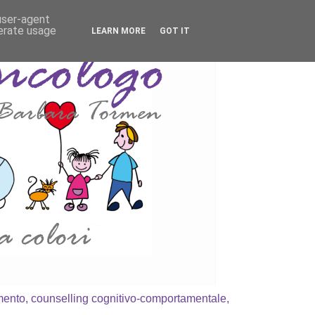
 user-agent
nerate usage
LEARN MORE
GOT IT
amento, counselling cognitivo-comportamentale,