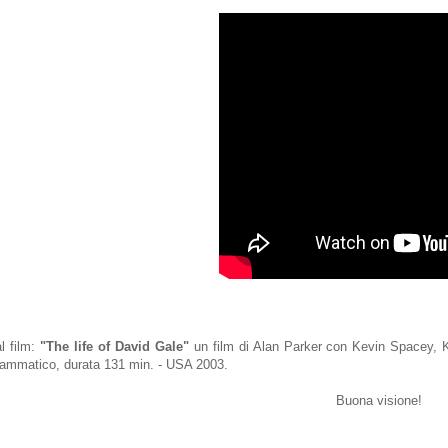
l film:
"The life of David Gale"
un film di Alan Parker con Kevin Spacey, K
ammatico, durata 131 min. - USA 2003.
Buona visione!