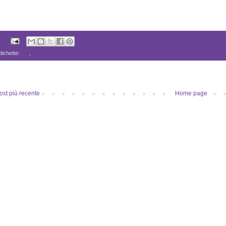
tichette:
film
,
tutti i post
ost più recente
Home page