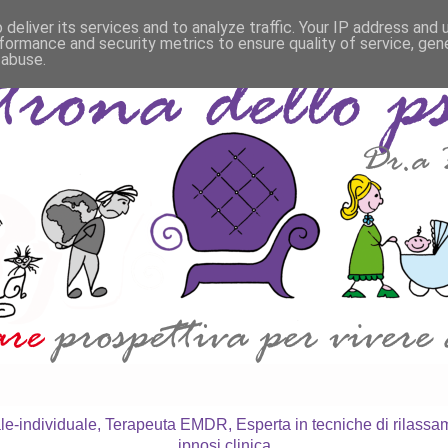
deliver its services and to analyze traffic. Your IP address and
formance and security metrics to ensure quality of service, ge
 abuse.
le-individuale, Terapeuta EMDR, Esperta in tecniche di rilass
ipnosi clinica