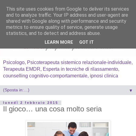
This site uses cookies from Google to deliver its services
and to analyze traffic. Your IP address and user-agent are
shared with Google along with performance and security
metrics to ensure quality of service, generate usage
statistics, and to detect and address abuse.
LEARN MORE
GOT IT
Psicologo, Psicoterapeuta sistemico relazionale-individuale,
Terapeuta EMDR, Esperta in tecniche di rilassamento,
counselling cognitivo-comportamentale, ipnosi clinica
▼
lunedì 2 febbraio 2015
Il gioco… una cosa molto seria