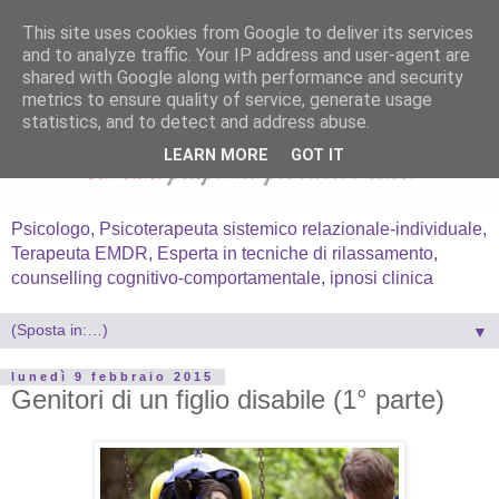
This site uses cookies from Google to deliver its services
and to analyze traffic. Your IP address and user-agent are
shared with Google along with performance and security
metrics to ensure quality of service, generate usage
statistics, and to detect and address abuse.
LEARN MORE
GOT IT
Psicologo, Psicoterapeuta sistemico relazionale-individuale,
Terapeuta EMDR, Esperta in tecniche di rilassamento,
counselling cognitivo-comportamentale, ipnosi clinica
▼
lunedì 9 febbraio 2015
Genitori di un figlio disabile (1° parte)