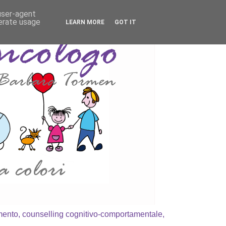
 user-agent
nerate usage
LEARN MORE
GOT IT
amento, counselling cognitivo-comportamentale,