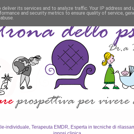
deliver its services and to analyze traffic. Your IP address and
formance and security metrics to ensure quality of service, ge
 abuse.
le-individuale, Terapeuta EMDR, Esperta in tecniche di rilass
ipnosi clinica